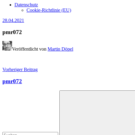
Datenschutz
Cookie-Richtlinie (EU)
28.04.2021
pmr072
Veröffentlicht von
Martin Döpel
Beitragsnavigation
Vorheriger Beitrag
pmr072
Suchen
nach: