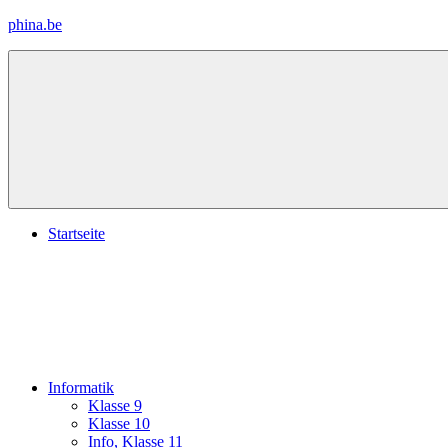
Zum
phina.be
Inhalt
springen
Materialien
für
Physik
und
Info
Startseite
Informatik
Klasse 9
Klasse 10
Info, Klasse 11