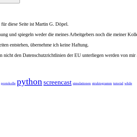
h für diese Seite ist Martin G. Döpel.
inung und spiegeln weder die meines Arbeitgebers noch die meiner Koll
eiten entstehen, übernehme ich keine Haftung.
 nicht den Datenschutzrichtlinien der EU unterliegen werden von mir 
python
screencast
protokolle
simulationen
struktogramm
tutorial
while