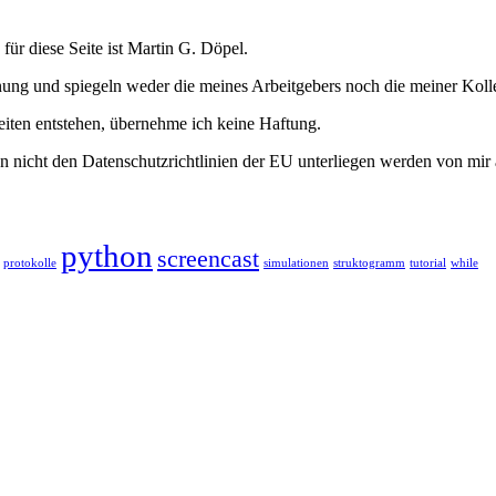
h für diese Seite ist Martin G. Döpel.
inung und spiegeln weder die meines Arbeitgebers noch die meiner Koll
eiten entstehen, übernehme ich keine Haftung.
 nicht den Datenschutzrichtlinien der EU unterliegen werden von mir 
python
screencast
protokolle
simulationen
struktogramm
tutorial
while