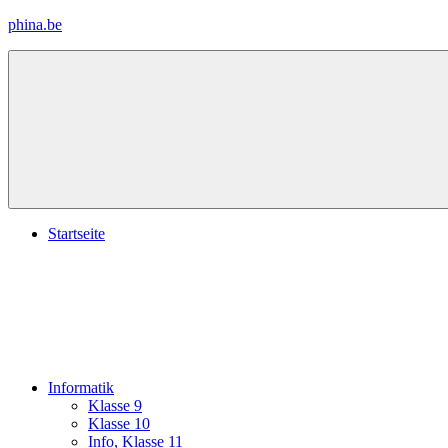
Zum
phina.be
Inhalt
springen
Materialien
für
Physik
und
Info
Startseite
Informatik
Klasse 9
Klasse 10
Info, Klasse 11