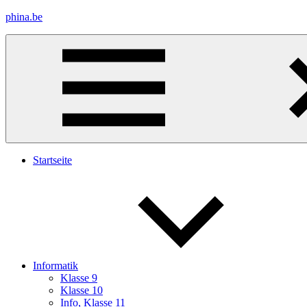
Zum
phina.be
Inhalt
springen
Materialien
für
Physik
und
Info
Startseite
Informatik
Klasse 9
Klasse 10
Info, Klasse 11