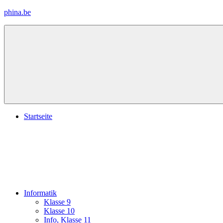
Zum
phina.be
Inhalt
springen
Materialien
für
Physik
und
Info
Startseite
Informatik
Klasse 9
Klasse 10
Info, Klasse 11