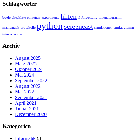
Schlagwörter
hilfen
boole
checkliste
einheiten
experimente
if-Anweisung
liniendiagramm
python
screencast
mathematik
protokolle
simulationen
struktogramm
tutorial
while
Archiv
August 2025
März 2025
Oktober 2024
Mai 2024
September 2022
August 2022
Mai 2022
September 2021
April 2021
Januar 2021
Dezember 2020
Kategorien
Informatik
(3)