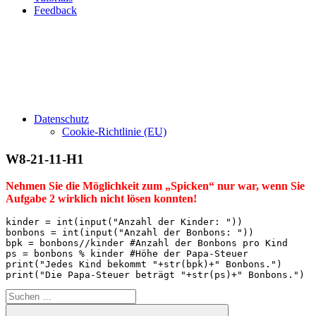
Feedback
Datenschutz
Cookie-Richtlinie (EU)
W8-21-11-H1
Nehmen Sie die Möglichkeit zum „Spicken“ nur war, wenn Sie
Aufgabe 2 wirklich nicht lösen konnten!
kinder = int(input("Anzahl der Kinder: "))

bonbons = int(input("Anzahl der Bonbons: "))

bpk = bonbons//kinder #Anzahl der Bonbons pro Kind

ps = bonbons % kinder #Höhe der Papa-Steuer

print("Jedes Kind bekommt "+str(bpk)+" Bonbons.")

print("Die Papa-Steuer beträgt "+str(ps)+" Bonbons.")
Suchen
nach: