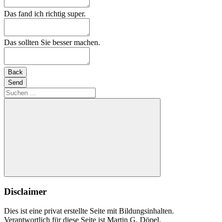
Company
Das fand ich richtig super.
Name
*
Das sollten Sie besser machen.
Back
Send
Suchen
nach:
Suchen
Disclaimer
Dies ist eine privat erstellte Seite mit Bildungsinhalten.
Verantwortlich für diese Seite ist Martin G. Döpel.